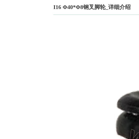
I16 Φ40*Φ8钢叉脚轮_详细介绍