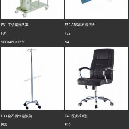
F31 不锈钢洗头车
F32 ABS塑料病历夹
F31
F32
900×460×1550
A4
F33 全不锈钢输液架
F40 医师椅II型
F33
F40