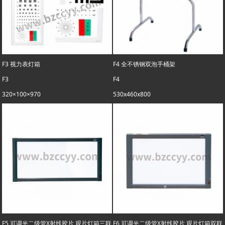
F3 视力表灯箱
F4 全不锈钢双泡手桶架
F3
F4
320×100×970
530x460x800
F5 可调光二级管X射线胶片 观片灯箱三联
F6 可调光二级管X射线胶片 观片灯箱双联