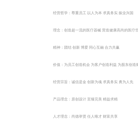
经营哲学：尊重员工 以人为本 求真务实 振业兴国
理念：创造超一流的医疗器械 营造健康高尚的医疗
精神：团结 创新 博爱 同心互融 合力共赢
价值：为员工创造机会 为客户创造利益 为股东创造
经营宗旨：诚信是金 创新为魂 求真务实 勇为人先
产品理念：原创设计 至臻完美 精益求精
人才理念：尚德举贤 任人唯才 财富共享