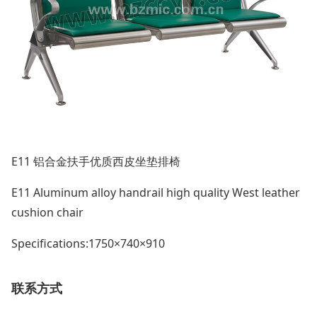
E11 铝合金扶手优质西皮坐垫排椅
E11
Aluminum alloy handrail high quality West leather
cushion chair
Specifications:1750×740×910
联系方式