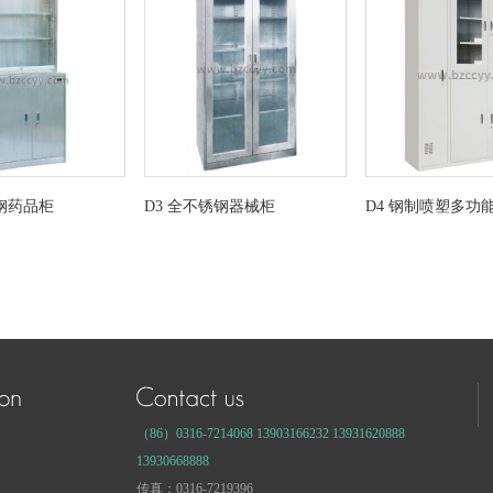
锈钢药品柜
D3 全不锈钢器械柜
D4 钢制喷塑多功
（86）0316-7214068 13903166232 13931620888
13930668888
传真：0316-7219396